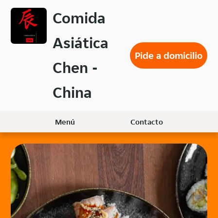
Volver
Comida
al
menú
Asiática
principal
Pide a domicilio
Chen -
China
Menú
Contacto